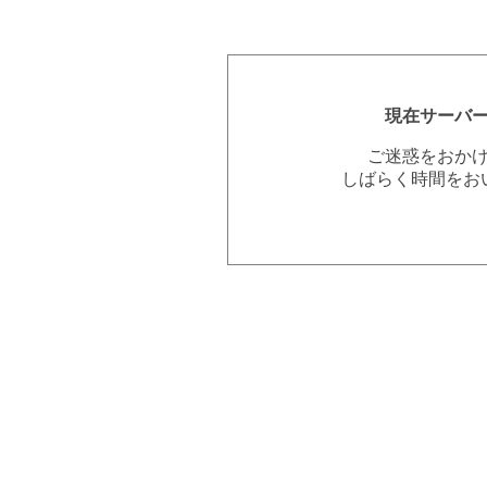
現在サーバ
ご迷惑をおか
しばらく時間をお