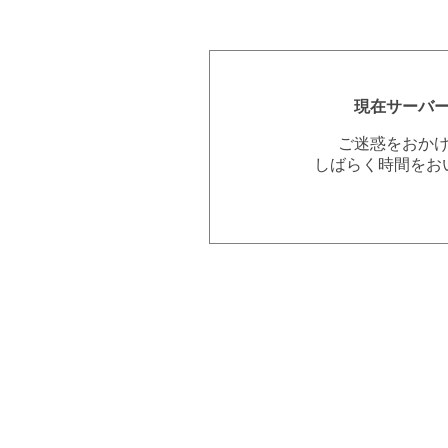
現在サーバ
ご迷惑をおか
しばらく時間をお