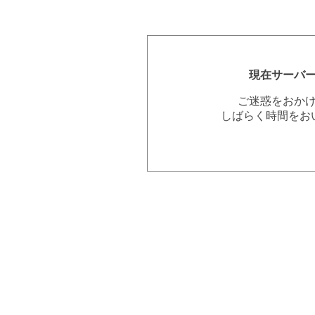
現在サーバ
ご迷惑をおか
しばらく時間をお