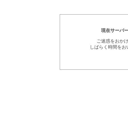
現在サーバ
ご迷惑をおか
しばらく時間をお