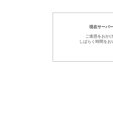
現在サーバ
ご迷惑をおか
しばらく時間をお