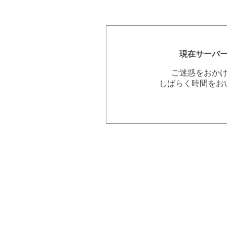
現在サーバ
ご迷惑をおか
しばらく時間をお