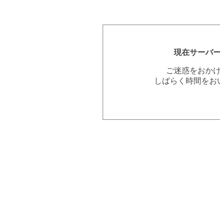
現在サーバ
ご迷惑をおか
しばらく時間をお