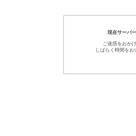
現在サーバ
ご迷惑をおか
しばらく時間をお