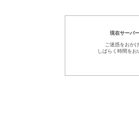
現在サーバ
ご迷惑をおか
しばらく時間をお