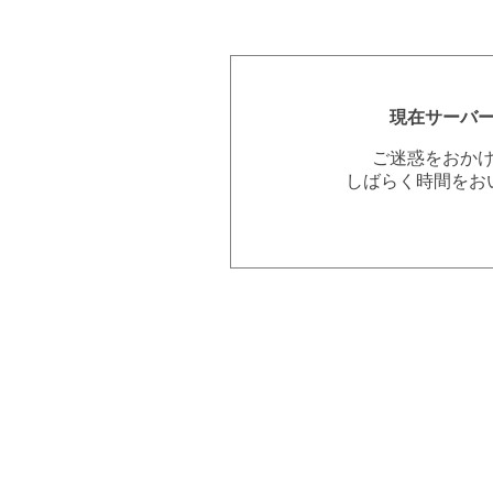
現在サーバ
ご迷惑をおか
しばらく時間をお