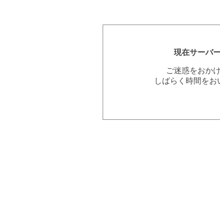
現在サーバ
ご迷惑をおか
しばらく時間をお