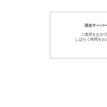
現在サーバ
ご迷惑をおか
しばらく時間をお