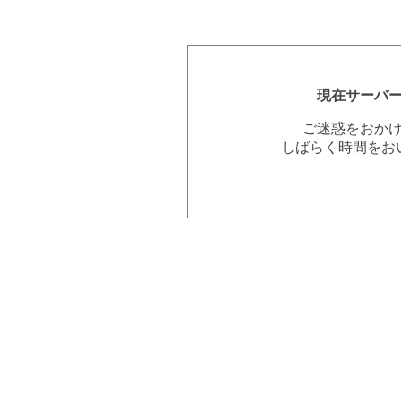
現在サーバ
ご迷惑をおか
しばらく時間をお