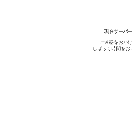
現在サーバ
ご迷惑をおか
しばらく時間をお