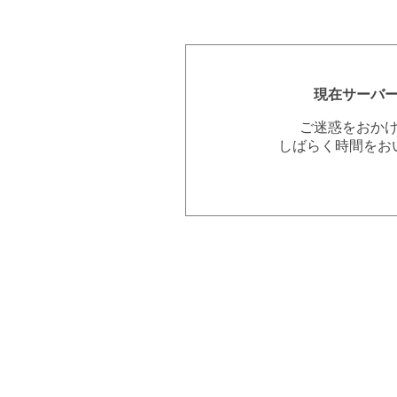
現在サーバ
ご迷惑をおか
しばらく時間をお