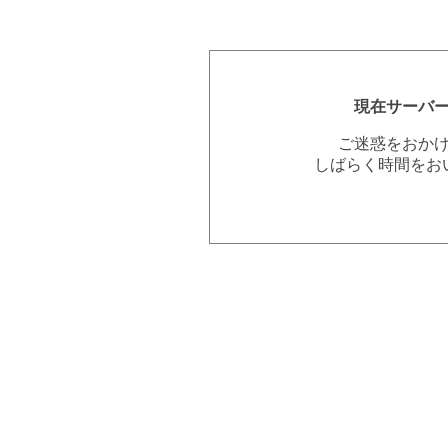
現在サーバ
ご迷惑をおか
しばらく時間をお