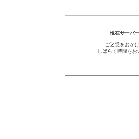
現在サーバ
ご迷惑をおか
しばらく時間をお