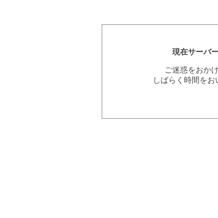
現在サーバ
ご迷惑をおか
しばらく時間をお