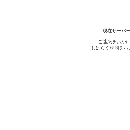
現在サーバ
ご迷惑をおか
しばらく時間をお