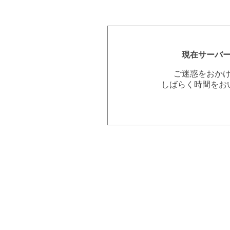
現在サーバ
ご迷惑をおか
しばらく時間をお