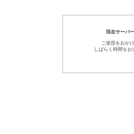
現在サーバ
ご迷惑をおか
しばらく時間をお