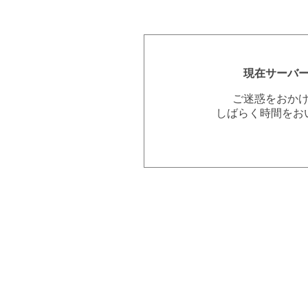
現在サーバ
ご迷惑をおか
しばらく時間をお