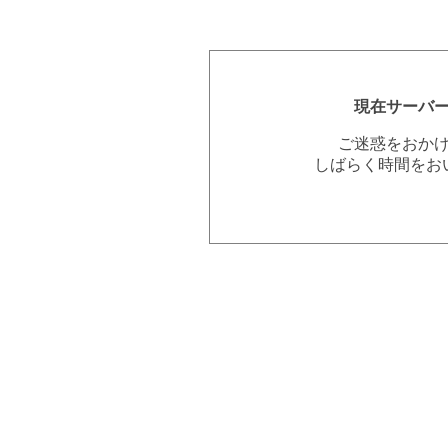
現在サーバ
ご迷惑をおか
しばらく時間をお