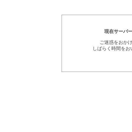
現在サーバ
ご迷惑をおか
しばらく時間をお