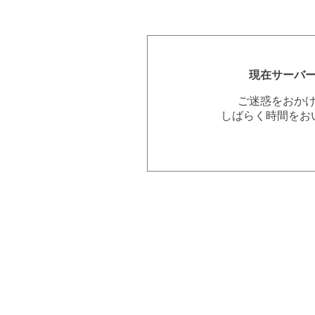
現在サーバ
ご迷惑をおか
しばらく時間をお