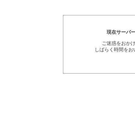
現在サーバ
ご迷惑をおか
しばらく時間をお