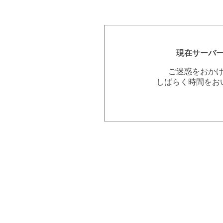
現在サーバ
ご迷惑をおか
しばらく時間をお