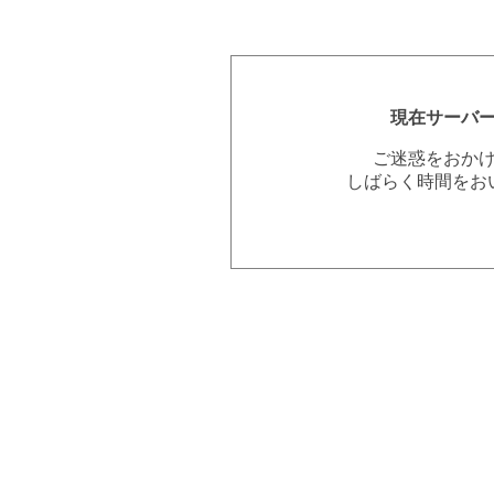
現在サーバ
ご迷惑をおか
しばらく時間をお