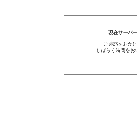
現在サーバ
ご迷惑をおか
しばらく時間をお