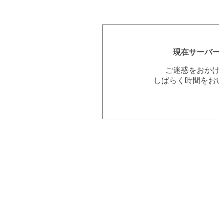
現在サーバ
ご迷惑をおか
しばらく時間をお