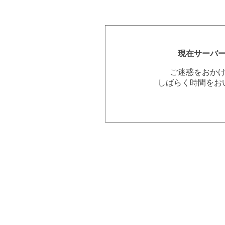
現在サーバ
ご迷惑をおか
しばらく時間をお