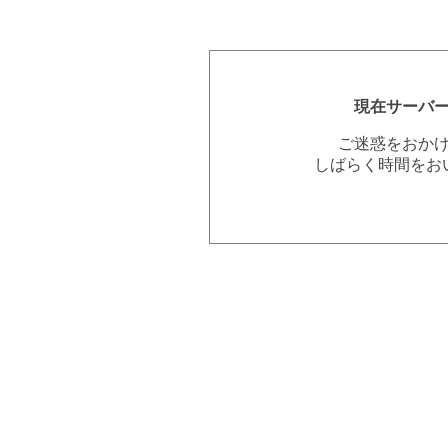
現在サーバ
ご迷惑をおか
しばらく時間をお