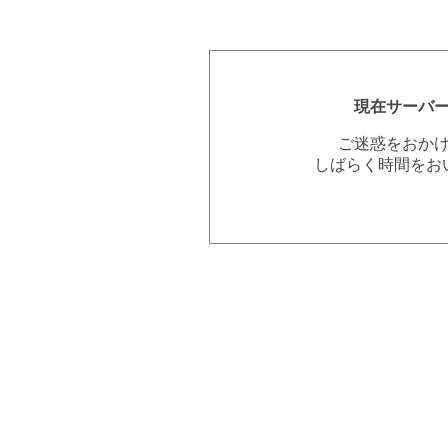
現在サーバ
ご迷惑をおか
しばらく時間をお