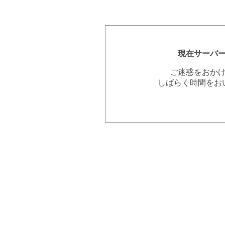
現在サーバ
ご迷惑をおか
しばらく時間をお