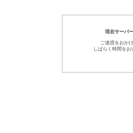
現在サーバ
ご迷惑をおか
しばらく時間をお