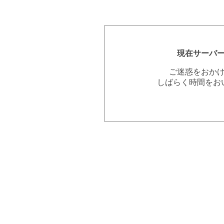
現在サーバ
ご迷惑をおか
しばらく時間をお