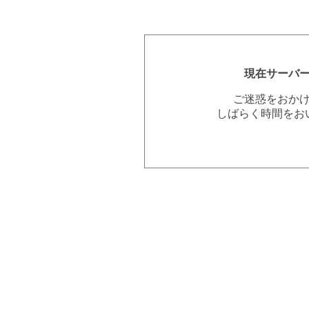
現在サーバ
ご迷惑をおか
しばらく時間をお