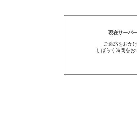
現在サーバ
ご迷惑をおか
しばらく時間をお