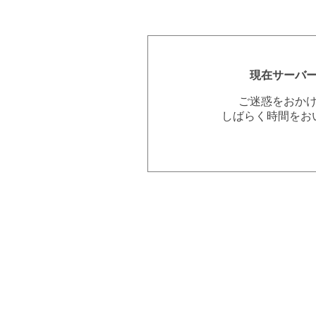
現在サーバ
ご迷惑をおか
しばらく時間をお