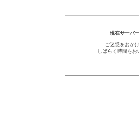
現在サーバ
ご迷惑をおか
しばらく時間をお