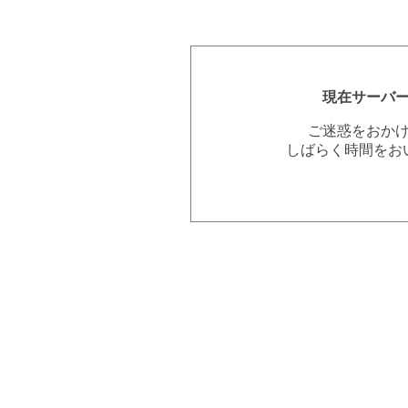
現在サーバ
ご迷惑をおか
しばらく時間をお