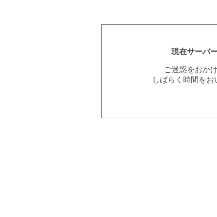
現在サーバ
ご迷惑をおか
しばらく時間をお