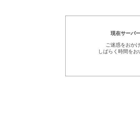
現在サーバ
ご迷惑をおか
しばらく時間をお