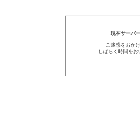
現在サーバ
ご迷惑をおか
しばらく時間をお