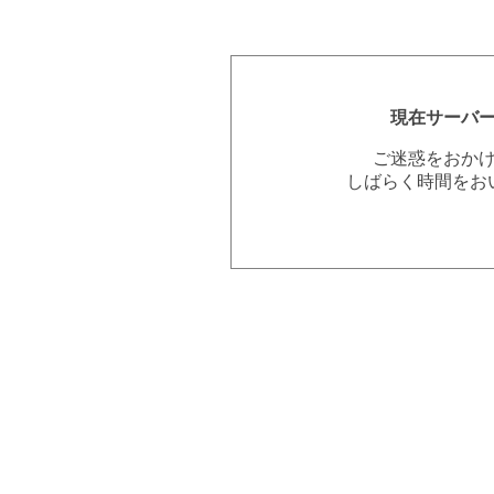
現在サーバ
ご迷惑をおか
しばらく時間をお