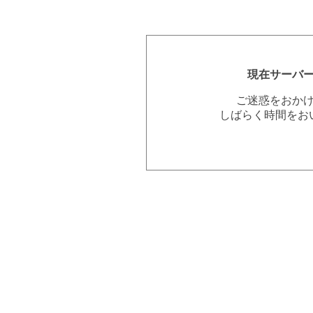
現在サーバ
ご迷惑をおか
しばらく時間をお