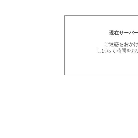
現在サーバ
ご迷惑をおか
しばらく時間をお