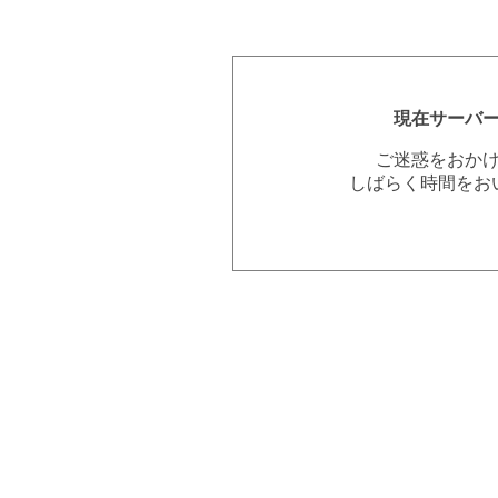
現在サーバ
ご迷惑をおか
しばらく時間をお