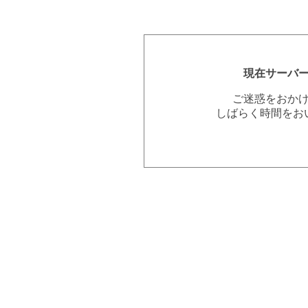
現在サーバ
ご迷惑をおか
しばらく時間をお