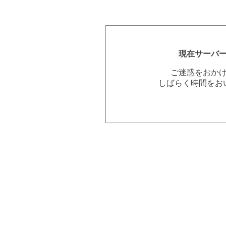
現在サーバ
ご迷惑をおか
しばらく時間をお